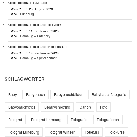
NACHTFOTOGRAFIE LÜNEBURG
Wann?
Fr., 28. August 2026
Wo?
Lüneburg
NACHTFOTOGRAFIE HAMBURG HAFENCITY
Wann?
Fr., 11. September 2026
Wo?
Hamburg – Hafencity
NACHTFOTOGRAFIE HAMBURG SPEICHERSTADT
Wann?
Fr., 18. September 2026
Wo?
Hamburg – Speicherstadt
SCHLAGWÖRTER
Baby
Babybauch
Babybauchbilder
Babybauchfotografie
Babybauchfotos
Beautyshooting
Canon
Foto
Fotograf
Fotograf Hamburg
Fotografie
Fotografieren
Fotograf Lüneburg
Fotograf Winsen
Fotokurs
Fotokurse