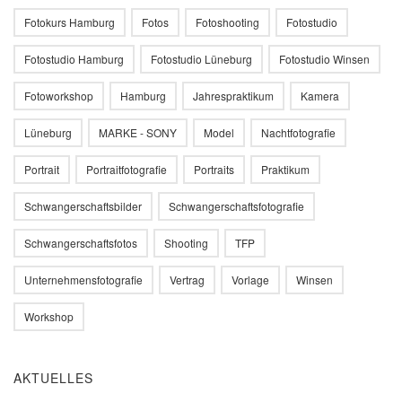
Fotokurs Hamburg
Fotos
Fotoshooting
Fotostudio
Fotostudio Hamburg
Fotostudio Lüneburg
Fotostudio Winsen
Fotoworkshop
Hamburg
Jahrespraktikum
Kamera
Lüneburg
MARKE - SONY
Model
Nachtfotografie
Portrait
Portraitfotografie
Portraits
Praktikum
Schwangerschaftsbilder
Schwangerschaftsfotografie
Schwangerschaftsfotos
Shooting
TFP
Unternehmensfotografie
Vertrag
Vorlage
Winsen
Workshop
AKTUELLES