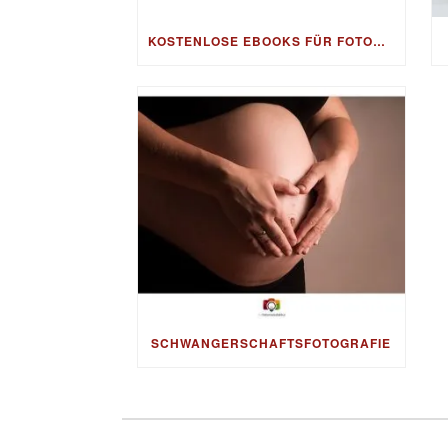
KOSTENLOSE EBOOKS FÜR FOTOGRAFEN, FOTOGRAFIE, BESSERE FOTOS & BILDBEARBEITUNG, FOTO-TIPPS & FOTO-BUSINESS – GRATIS ALS DOWNLOAD
SCHWANGERSCHAFTSFOTOGRAFIE