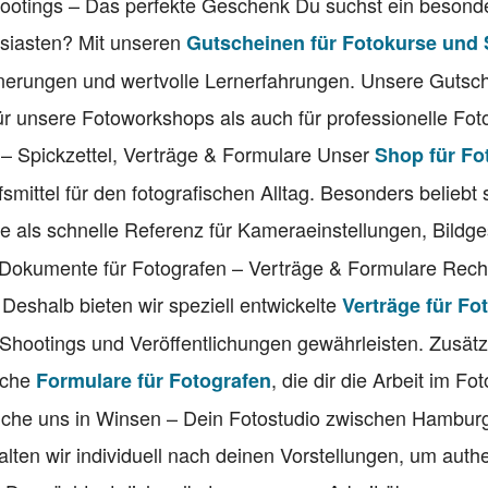
hootings – Das perfekte Geschenk Du suchst ein besond
usiasten? Mit unseren
Gutscheinen für Fotokurse und
nerungen und wertvolle Lernerfahrungen. Unsere Gutsch
für unsere Fotoworkshops als auch für professionelle Fo
n – Spickzettel, Verträge & Formulare Unser
Shop für Fo
lfsmittel für den fotografischen Alltag. Besonders beliebt
die als schnelle Referenz für Kameraeinstellungen, Bildg
 Dokumente für Fotografen – Verträge & Formulare Recht
. Deshalb bieten wir speziell entwickelte
Verträge für Fo
 Shootings und Veröffentlichungen gewährleisten. Zusätzl
eiche
, die dir die Arbeit im Fo
Formulare für Fotografen
suche uns in Winsen – Dein Fotostudio zwischen Hambur
lten wir individuell nach deinen Vorstellungen, um auth