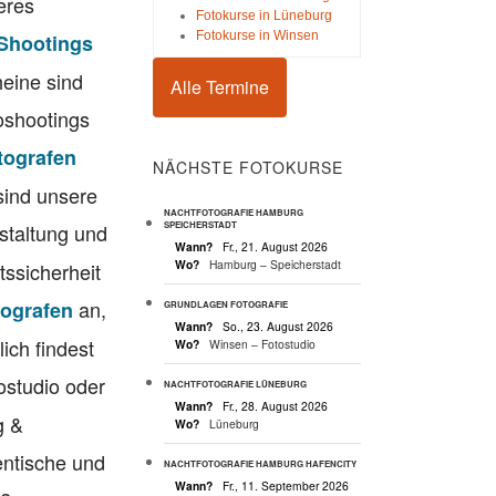
eres
Fotokurse in Lüneburg
Fotokurse in Winsen
 Shootings
eine sind
Alle Termine
toshootings
tografen
NÄCHSTE FOTOKURSE
 sind unsere
NACHTFOTOGRAFIE HAMBURG
estaltung und
SPEICHERSTADT
Wann?
Fr., 21. August 2026
Wo?
Hamburg – Speicherstadt
ssicherheit
an,
tografen
GRUNDLAGEN FOTOGRAFIE
Wann?
So., 23. August 2026
ich findest
Wo?
Winsen – Fotostudio
tostudio oder
NACHTFOTOGRAFIE LÜNEBURG
Wann?
Fr., 28. August 2026
g &
Wo?
Lüneburg
entische und
NACHTFOTOGRAFIE HAMBURG HAFENCITY
Wann?
Fr., 11. September 2026