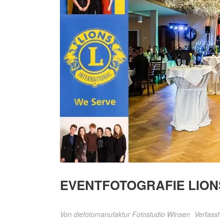
EVENTFOTOGRAFIE LION
Von
diefotomanufaktur Fotostudio Winsen
Verfasst