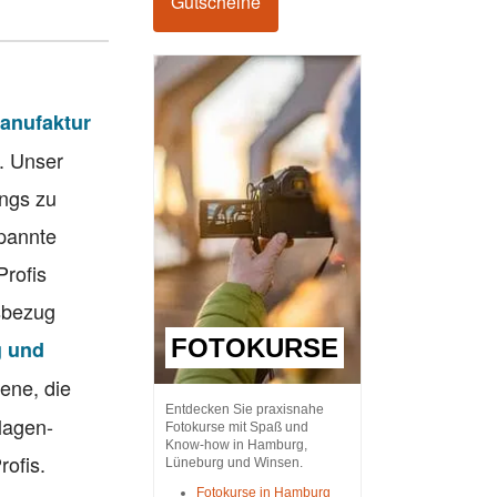
Gutscheine
anufaktur
. Unser
ings zu
spannte
Profis
sbezug
FOTOKURSE
g und
ene, die
Entdecken Sie praxisnahe
lagen-
Fotokurse mit Spaß und
Know-how in Hamburg,
rofis.
Lüneburg und Winsen.
Fotokurse in Hamburg