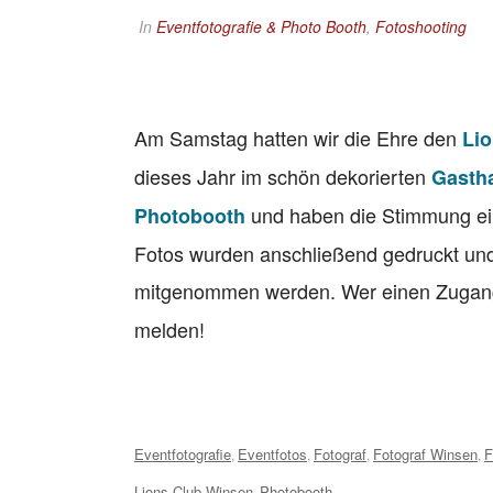
In
Eventfotografie & Photo Booth
,
Fotoshooting
Am Samstag hatten wir die Ehre den
Lio
dieses Jahr im schön dekorierten
Gasth
und haben die Stimmung ein
Photobooth
Fotos wurden anschließend gedruckt und
mitgenommen werden. Wer einen Zugan
melden!
Tags:
Eventfotografie
Eventfotos
Fotograf
Fotograf Winsen
F
,
,
,
,
Lions Club Winsen
Photobooth
,