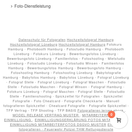
Foto-Dienstleistung
Datenschutz für Fotografen
Hochzeitsfotograf Hamburg
Hochzeitsfotograf Lüneburg
Hochzeitsfotograf Hamburg
Fotokurs
Hamburg - Photobooth Hamburg - Fotostudio Hamburg - Photobooth
Lüneburg - Fotokurs Lüneburg - Bewerbungsfotos Lüneburg -
Bewerbungsfoto Lüneburg - Familienfotos - Fotoshooting - Mietstudio
Lüneburg - Fotostudio Lüneburg - Fotostudio Winsen - Familienfotos
Hamburg - Bewerbungsfotos Hamburg - Bewerbungsfoto Hamburg -
Fotoshooting Hamburg - Fotoshooting Lüneburg - Babyfotografie
Hamburg - Babyfotos Hamburg - Babyfotos Lüneburg - Fotograf Lüneburg
- Fotograf Stelle - Fotograf Lüneburg - Fotograf Maschen - Fotostudio
Stelle - Fotostudio Maschen - Fotograf Winsen - Fotograf Hamburg -
Fotokurs Lüneburg - Fotograf Maschen - Fotograf Stelle - Fotostudio
Stelle - Familienshooting - Spickzettel für Fotografen - Spickzettel
Fotografie - Foto Cheatcard - Fotografie Checkkarte - Manuell
fotografieren Spickzettel - Cheatcard Fotografie - Fotografie Spickzettel -
TFP Vertrag - TFP Shooting - TFP BASIS
Fotografieren lernen ebook
.
0
MODEL RELEASE VERTRAG MUSTER
.
MITARBEITERFOTOS
EINWILLIGUNG
.
EINWILLIGUNGSERKLÄRUNG FOTOS MITARBEITER
.
EINWILLIGUNG MITARBEITERFOTOS DSGVO MUSTER
Einsätze
fotografieren - Feuerwehr Polizei THW Rettungsdienste