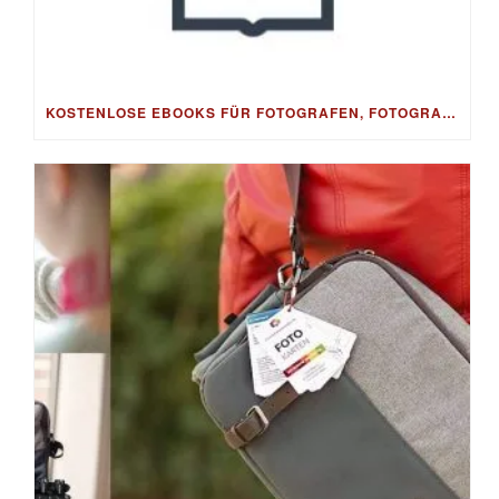
KOSTENLOSE EBOOKS FÜR FOTOGRAFEN, FOTOGRAFIE, BESSERE FOTOS & BILDBEARBEITUNG, FOTO-TIPPS & FOTO-BUSINESS – GRATIS ALS DOWNLOAD