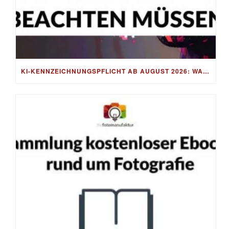
KI-KENNZEICHNUNGSPFLICHT AB AUGUST 2026: WAS FOTOGRAF:INNEN WIRKLICH BEACHTEN MÜSSEN