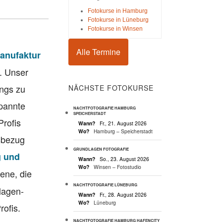
Fotokurse in Hamburg
Fotokurse in Lüneburg
Fotokurse in Winsen
Alle Termine
anufaktur
. Unser
ings zu
NÄCHSTE FOTOKURSE
spannte
NACHTFOTOGRAFIE HAMBURG
SPEICHERSTADT
Profis
Wann?
Fr., 21. August 2026
Wo?
Hamburg – Speicherstadt
sbezug
GRUNDLAGEN FOTOGRAFIE
g und
Wann?
So., 23. August 2026
Wo?
Winsen – Fotostudio
ene, die
NACHTFOTOGRAFIE LÜNEBURG
lagen-
Wann?
Fr., 28. August 2026
Wo?
Lüneburg
rofis.
NACHTFOTOGRAFIE HAMBURG HAFENCITY