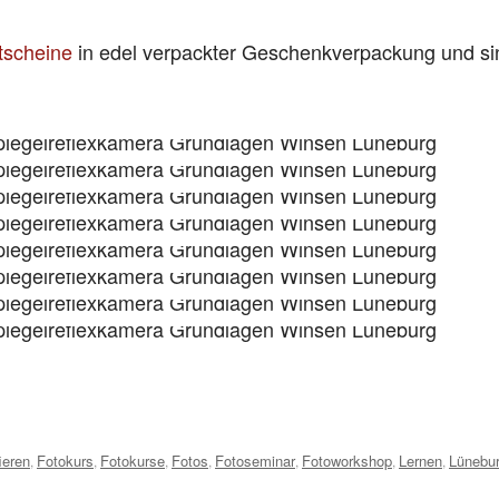
tscheine
in edel verpackter Geschenkverpackung und si
!
ieren
Fotokurs
Fotokurse
Fotos
Fotoseminar
Fotoworkshop
Lernen
Lünebu
,
,
,
,
,
,
,