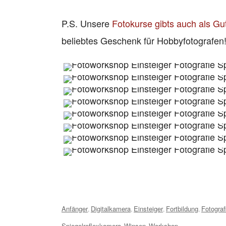
P.S. Unsere
Fotokurse gibts auch als Gu
beliebtes Geschenk für Hobbyfotografen
Tags:
Anfänger
Digitalkamera
Einsteiger
Fortbildung
Fotograf
,
,
,
,
Spiegelreflexkamera
Winsen
Workshop
,
,