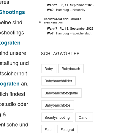
eres
Wann?
Fr., 11. September 2026
Wo?
Hamburg – Hafencity
 Shootings
NACHTFOTOGRAFIE HAMBURG
eine sind
SPEICHERSTADT
Wann?
Fr., 18. September 2026
toshootings
Wo?
Hamburg – Speicherstadt
tografen
 sind unsere
SCHLAGWÖRTER
estaltung und
Baby
Babybauch
ssicherheit
Babybauchbilder
an,
tografen
ich findest
Babybauchfotografie
tostudio oder
Babybauchfotos
g &
Beautyshooting
Canon
entische und
Foto
Fotograf