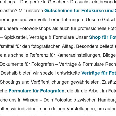
hootings – Das perfekte Geschenk Du suchst ein besond
usiasten? Mit unseren
Gutscheinen für Fotokurse und
nerungen und wertvolle Lernerfahrungen. Unsere Gutsch
für unsere Fotoworkshops als auch für professionelle Fo
n – Spickzettel, Verträge & Formulare Unser
Shop für Fo
lfsmittel für den fotografischen Alltag. Besonders beliebt
die als schnelle Referenz für Kameraeinstellungen, Bildg
 Dokumente für Fotografen – Verträge & Formulare Recht
. Deshalb bieten wir speziell entwickelte
Verträge für Fo
 Shootings und Veröffentlichungen gewährleisten. Zusätzl
eiche
, die dir die Arbeit im Fo
Formulare für Fotografen
suche uns in Winsen – Dein Fotostudio zwischen Hambur
lten wir individuell nach deinen Vorstellungen, um auth