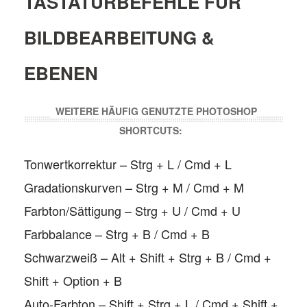
TASTATURBEFEHLE FÜR
BILDBEARBEITUNG &
EBENEN
WEITERE HÄUFIG GENUTZTE PHOTOSHOP
SHORTCUTS:
Tonwertkorrektur – Strg + L / Cmd + L
Gradationskurven – Strg + M / Cmd + M
Farbton/Sättigung – Strg + U / Cmd + U
Farbbalance – Strg + B / Cmd + B
Schwarzweiß – Alt + Shift + Strg + B / Cmd +
Shift + Option + B
Auto-Farbton – Shift + Strg + L / Cmd + Shift +