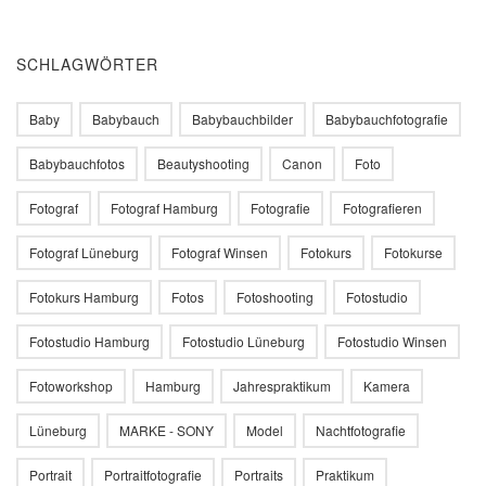
SCHLAGWÖRTER
Baby
Babybauch
Babybauchbilder
Babybauchfotografie
Babybauchfotos
Beautyshooting
Canon
Foto
Fotograf
Fotograf Hamburg
Fotografie
Fotografieren
Fotograf Lüneburg
Fotograf Winsen
Fotokurs
Fotokurse
Fotokurs Hamburg
Fotos
Fotoshooting
Fotostudio
Fotostudio Hamburg
Fotostudio Lüneburg
Fotostudio Winsen
Fotoworkshop
Hamburg
Jahrespraktikum
Kamera
Lüneburg
MARKE - SONY
Model
Nachtfotografie
Portrait
Portraitfotografie
Portraits
Praktikum