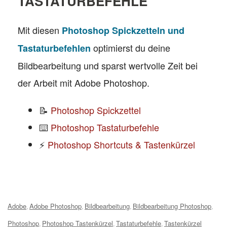
TASTATURBEFEHLE
Mit diesen
Photoshop Spickzetteln und
optimierst du deine
Tastaturbefehlen
Bildbearbeitung und sparst wertvolle Zeit bei
der Arbeit mit Adobe Photoshop.
📝
Photoshop Spickzettel
⌨️
Photoshop Tastaturbefehle
⚡
Photoshop Shortcuts & Tastenkürzel
Tags:
Adobe
Adobe Photoshop
Bildbearbeitung
Bildbearbeitung Photoshop
,
,
,
,
Photoshop
Photoshop Tastenkürzel
Tastaturbefehle
Tastenkürzel
,
,
,