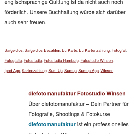
englischsprachige Quittung ist da nicht auch noch
förderlich. Unsere Buchhaltung würde sich darüber
auch sehr freuen.
Tags:
Bargeldlos
Bargeldlos Bezahlen
Ec Karte
Ec Kartenzahlung
Fotograf
,
,
,
,
,
Fotografie
Fotostudio
Fotostudio Hamburg
Fotostudio Winsen
,
,
,
,
Ipad App
Kartenzahlung
Sum Up
Sumup
Sumup App
Winsen
,
,
,
,
,
diefotomanufaktur Fotostudio Winsen
Über diefotomanufaktur – Dein Partner für
Fotografie, Shootings & Fotokurse
ist ein professionelles
diefotomanufaktur