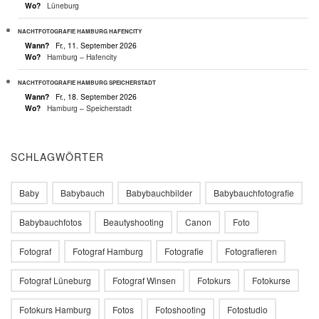
Wo?
Lüneburg
NACHTFOTOGRAFIE HAMBURG HAFENCITY
Wann?
Fr., 11. September 2026
Wo?
Hamburg – Hafencity
NACHTFOTOGRAFIE HAMBURG SPEICHERSTADT
Wann?
Fr., 18. September 2026
Wo?
Hamburg – Speicherstadt
SCHLAGWÖRTER
Baby
Babybauch
Babybauchbilder
Babybauchfotografie
Babybauchfotos
Beautyshooting
Canon
Foto
Fotograf
Fotograf Hamburg
Fotografie
Fotografieren
Fotograf Lüneburg
Fotograf Winsen
Fotokurs
Fotokurse
Fotokurs Hamburg
Fotos
Fotoshooting
Fotostudio