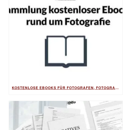
KOSTENLOSE EBOOKS FÜR FOTOGRAFEN, FOTOGRAFIE, BESSERE FOTOS & BILDBEARBEITUNG, FOTO-TIPPS & FOTO-BUSINESS – GRATIS ALS DOWNLOAD