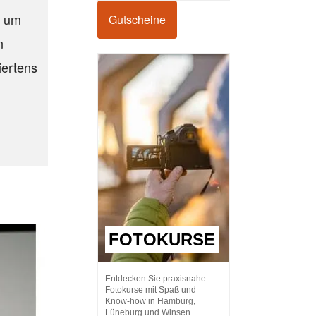
d um
Gutscheine
n
iertens
FOTOKURSE
Entdecken Sie praxisnahe
Fotokurse mit Spaß und
Know-how in Hamburg,
Lüneburg und Winsen.