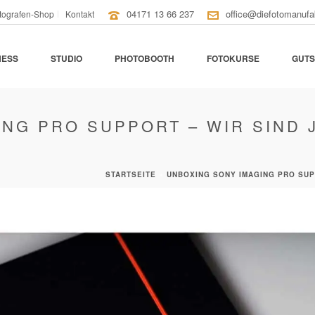
04171 13 66 237
office@diefotomanufa
tografen-Shop
Kontakt
NESS
STUDIO
PHOTOBOOTH
FOTOKURSE
GUTS
NG PRO SUPPORT – WIR SIND J
STARTSEITE
»
UNBOXING SONY IMAGING PRO SUPP