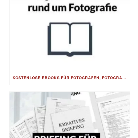
KOSTENLOSE EBOOKS FÜR FOTOGRAFEN, FOTOGRAFIE, BESSERE FOTOS & BILDBEARBEITUNG, FOTO-TIPPS & FOTO-BUSINESS – GRATIS ALS DOWNLOAD