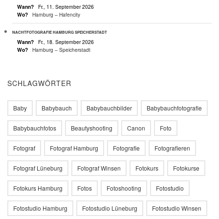
Wann?
Fr., 11. September 2026
Wo?
Hamburg – Hafencity
NACHTFOTOGRAFIE HAMBURG SPEICHERSTADT
Wann?
Fr., 18. September 2026
Wo?
Hamburg – Speicherstadt
SCHLAGWÖRTER
Baby
Babybauch
Babybauchbilder
Babybauchfotografie
Babybauchfotos
Beautyshooting
Canon
Foto
Fotograf
Fotograf Hamburg
Fotografie
Fotografieren
Fotograf Lüneburg
Fotograf Winsen
Fotokurs
Fotokurse
Fotokurs Hamburg
Fotos
Fotoshooting
Fotostudio
Fotostudio Hamburg
Fotostudio Lüneburg
Fotostudio Winsen