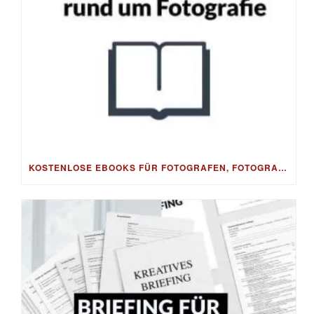
KOSTENLOSE EBOOKS FÜR FOTOGRAFEN, FOTOGRAFIE, BESSERE FOTOS & BILDBEARBEITUNG, FOTO-TIPPS & FOTO-BUSINESS – GRATIS ALS DOWNLOAD