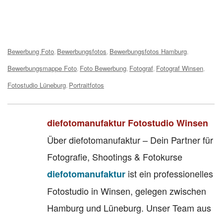
Tags:
Bewerbung Foto
Bewerbungsfotos
Bewerbungsfotos Hamburg
,
,
,
Bewerbungsmappe Foto
Foto Bewerbung
Fotograf
Fotograf Winsen
,
,
,
,
Fotostudio Lüneburg
Portraitfotos
,
diefotomanufaktur Fotostudio Winsen
Über diefotomanufaktur – Dein Partner für
Fotografie, Shootings & Fotokurse
ist ein professionelles
diefotomanufaktur
Fotostudio in Winsen, gelegen zwischen
Hamburg und Lüneburg. Unser Team aus