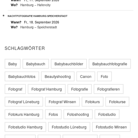
Wo?
Hamburg – Hafencity
NACHTFOTOGRAFIE HAMBURG SPEICHERSTADT
Wann?
Fr., 18. September 2026
Wo?
Hamburg – Speicherstadt
SCHLAGWÖRTER
Baby
Babybauch
Babybauchbilder
Babybauchfotografie
Babybauchfotos
Beautyshooting
Canon
Foto
Fotograf
Fotograf Hamburg
Fotografie
Fotografieren
Fotograf Lüneburg
Fotograf Winsen
Fotokurs
Fotokurse
Fotokurs Hamburg
Fotos
Fotoshooting
Fotostudio
Fotostudio Hamburg
Fotostudio Lüneburg
Fotostudio Winsen