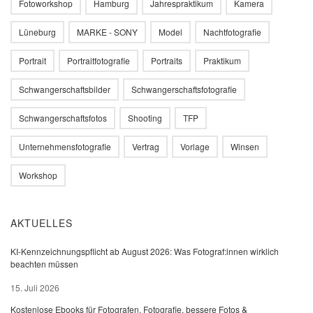
Fotoworkshop
Hamburg
Jahrespraktikum
Kamera
Lüneburg
MARKE - SONY
Model
Nachtfotografie
Portrait
Portraitfotografie
Portraits
Praktikum
Schwangerschaftsbilder
Schwangerschaftsfotografie
Schwangerschaftsfotos
Shooting
TFP
Unternehmensfotografie
Vertrag
Vorlage
Winsen
Workshop
AKTUELLES
KI-Kennzeichnungspflicht ab August 2026: Was Fotograf:innen wirklich
beachten müssen
15. Juli 2026
Kostenlose Ebooks für Fotografen, Fotografie, bessere Fotos &