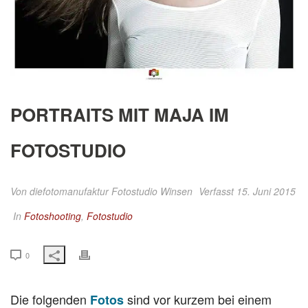
PORTRAITS MIT MAJA IM
FOTOSTUDIO
Von
diefotomanufaktur Fotostudio Winsen
Verfasst 15. Juni 2015
In
Fotoshooting
,
Fotostudio
0
Die folgenden
sind vor kurzem bei einem
Fotos