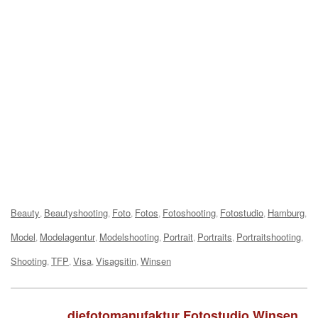
Tags:
Beauty
Beautyshooting
Foto
Fotos
Fotoshooting
Fotostudio
Hamburg
,
,
,
,
,
,
,
Model
Modelagentur
Modelshooting
Portrait
Portraits
Portraitshooting
,
,
,
,
,
,
Shooting
TFP
Visa
Visagsitin
Winsen
,
,
,
,
diefotomanufaktur Fotostudio Winsen