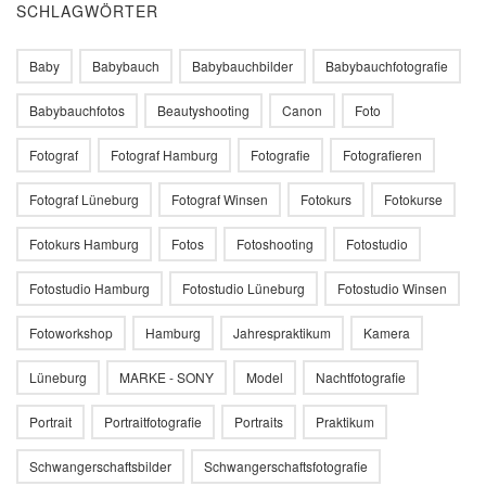
SCHLAGWÖRTER
Baby
Babybauch
Babybauchbilder
Babybauchfotografie
Babybauchfotos
Beautyshooting
Canon
Foto
Fotograf
Fotograf Hamburg
Fotografie
Fotografieren
Fotograf Lüneburg
Fotograf Winsen
Fotokurs
Fotokurse
Fotokurs Hamburg
Fotos
Fotoshooting
Fotostudio
Fotostudio Hamburg
Fotostudio Lüneburg
Fotostudio Winsen
Fotoworkshop
Hamburg
Jahrespraktikum
Kamera
Lüneburg
MARKE - SONY
Model
Nachtfotografie
Portrait
Portraitfotografie
Portraits
Praktikum
Schwangerschaftsbilder
Schwangerschaftsfotografie