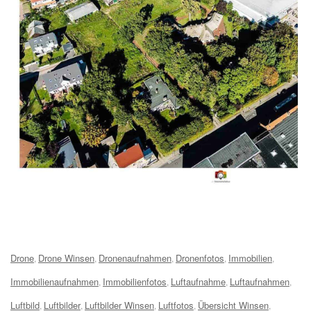
Tags:
Drone
Drone Winsen
Dronenaufnahmen
Dronenfotos
Immobilien
,
,
,
,
,
Immobilienaufnahmen
Immobilienfotos
Luftaufnahme
Luftaufnahmen
,
,
,
,
Luftbild
Luftbilder
Luftbilder Winsen
Luftfotos
Übersicht Winsen
,
,
,
,
,