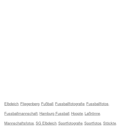
Tags:
Elbdeich
Fliegenberg
Fußball
Fussballfotografie
Fussballfotos
,
,
,
,
,
Fussballmannschaft
Hamburg Fussball
Hoopte
Laßrönne
,
,
,
,
Mannschaftsfotos
SG Elbdeich
Sportfotografie
Sportfotos
Stöckte
,
,
,
,
,