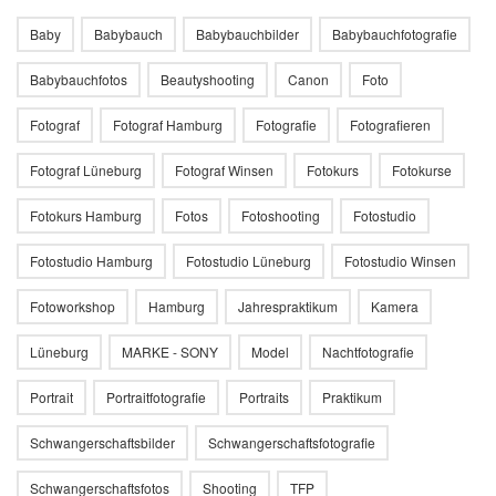
Baby
Babybauch
Babybauchbilder
Babybauchfotografie
Babybauchfotos
Beautyshooting
Canon
Foto
Fotograf
Fotograf Hamburg
Fotografie
Fotografieren
Fotograf Lüneburg
Fotograf Winsen
Fotokurs
Fotokurse
Fotokurs Hamburg
Fotos
Fotoshooting
Fotostudio
Fotostudio Hamburg
Fotostudio Lüneburg
Fotostudio Winsen
Fotoworkshop
Hamburg
Jahrespraktikum
Kamera
Lüneburg
MARKE - SONY
Model
Nachtfotografie
Portrait
Portraitfotografie
Portraits
Praktikum
Schwangerschaftsbilder
Schwangerschaftsfotografie
Schwangerschaftsfotos
Shooting
TFP