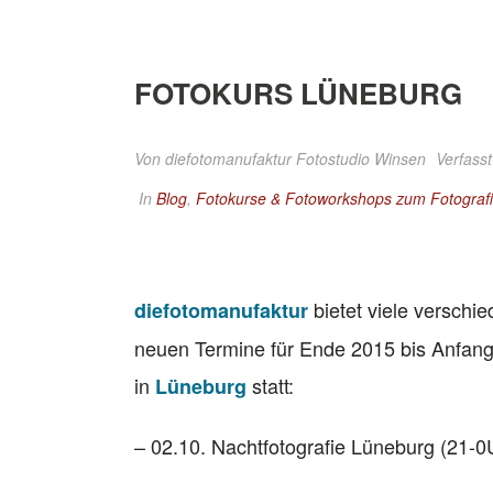
FOTOKURS LÜNEBURG
Von
diefotomanufaktur Fotostudio Winsen
Verfasst
In
Blog
,
Fotokurse & Fotoworkshops zum Fotografi
bietet viele versch
diefotomanufaktur
neuen Termine für Ende 2015 bis Anfang
in
statt:
Lüneburg
– 02.10. Nachtfotografie Lüneburg (21-0