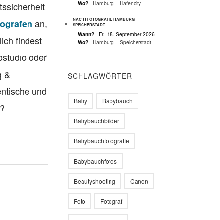
Wo?
Hamburg – Hafencity
ssicherheit
NACHTFOTOGRAFIE HAMBURG
an,
tografen
SPEICHERSTADT
Wann?
Fr., 18. September 2026
ich findest
Wo?
Hamburg – Speicherstadt
tostudio oder
g &
SCHLAGWÖRTER
entische und
Baby
Babybauch
n?
Babybauchbilder
Babybauchfotografie
Babybauchfotos
Beautyshooting
Canon
Foto
Fotograf