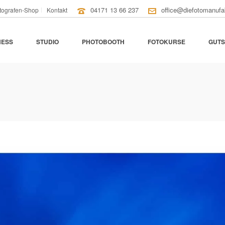
04171 13 66 237
office@diefotomanufa
tografen-Shop
Kontakt
NESS
STUDIO
PHOTOBOOTH
FOTOKURSE
GUTS