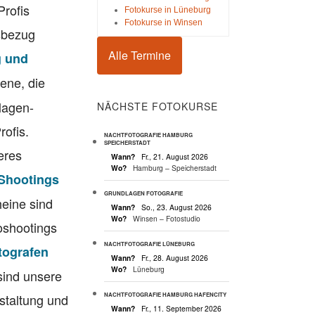
Profis
Fotokurse in Lüneburg
Fotokurse in Winsen
sbezug
Alle Termine
g und
ene, die
lagen-
NÄCHSTE FOTOKURSE
rofis.
NACHTFOTOGRAFIE HAMBURG
SPEICHERSTADT
eres
Wann?
Fr., 21. August 2026
Wo?
Hamburg – Speicherstadt
 Shootings
GRUNDLAGEN FOTOGRAFIE
eine sind
Wann?
So., 23. August 2026
Wo?
Winsen – Fotostudio
toshootings
NACHTFOTOGRAFIE LÜNEBURG
tografen
Wann?
Fr., 28. August 2026
Wo?
Lüneburg
 sind unsere
estaltung und
NACHTFOTOGRAFIE HAMBURG HAFENCITY
Wann?
Fr., 11. September 2026