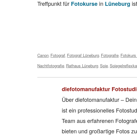
Treffpunkt für
in
is
Fotokurse
Lüneburg
Tags:
Canon
Fotograf
Fotograf Lüneburg
Fotografie
Fotokurs
,
,
,
,
Nachtfotografie
Rathaus Lüneburg
Spie
Spiegelreflexk
,
,
,
diefotomanufaktur Fotostud
Über diefotomanufaktur – Dein
ist ein professionelles Fotos
Team aus erfahrenen Fotografe
bieten und großartige Fotos zu