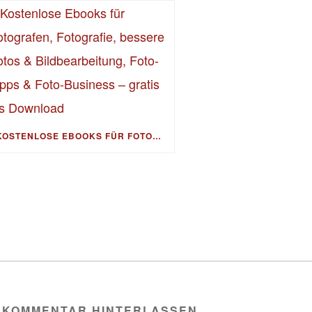
KOSTENLOSE EBOOKS FÜR FOTOGRAFEN, FOTOGRAFIE, BESSERE FOTOS & BILDBEARBEITUNG, FOTO-TIPPS & FOTO-BUSINESS – GRATIS ALS DOWNLOAD
 KOMMENTAR HINTERLASSEN