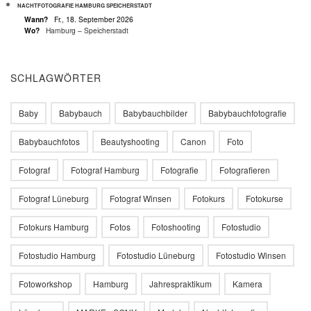
NACHTFOTOGRAFIE HAMBURG SPEICHERSTADT
Wann?
Fr., 18. September 2026
Wo?
Hamburg – Speicherstadt
SCHLAGWÖRTER
Baby
Babybauch
Babybauchbilder
Babybauchfotografie
Babybauchfotos
Beautyshooting
Canon
Foto
Fotograf
Fotograf Hamburg
Fotografie
Fotografieren
Fotograf Lüneburg
Fotograf Winsen
Fotokurs
Fotokurse
Fotokurs Hamburg
Fotos
Fotoshooting
Fotostudio
Fotostudio Hamburg
Fotostudio Lüneburg
Fotostudio Winsen
Fotoworkshop
Hamburg
Jahrespraktikum
Kamera