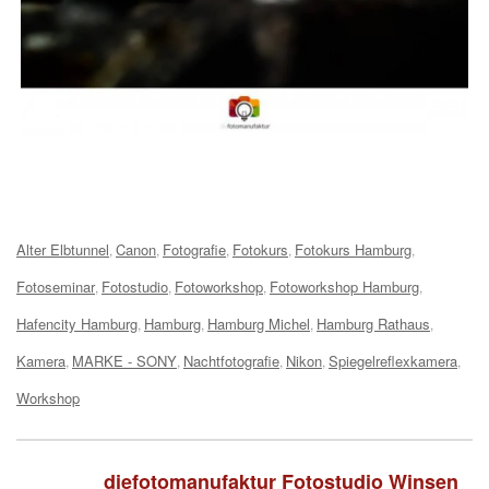
Tags:
Alter Elbtunnel
Canon
Fotografie
Fotokurs
Fotokurs Hamburg
,
,
,
,
,
Fotoseminar
Fotostudio
Fotoworkshop
Fotoworkshop Hamburg
,
,
,
,
Hafencity Hamburg
Hamburg
Hamburg Michel
Hamburg Rathaus
,
,
,
,
Kamera
MARKE - SONY
Nachtfotografie
Nikon
Spiegelreflexkamera
,
,
,
,
,
Workshop
diefotomanufaktur Fotostudio Winsen