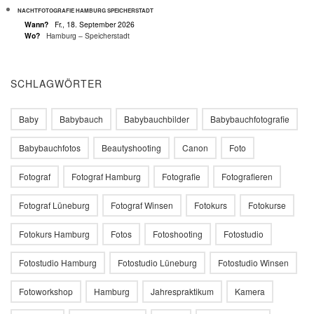
NACHTFOTOGRAFIE HAMBURG SPEICHERSTADT
Wann?
Fr., 18. September 2026
Wo?
Hamburg – Speicherstadt
SCHLAGWÖRTER
Baby
Babybauch
Babybauchbilder
Babybauchfotografie
Babybauchfotos
Beautyshooting
Canon
Foto
Fotograf
Fotograf Hamburg
Fotografie
Fotografieren
Fotograf Lüneburg
Fotograf Winsen
Fotokurs
Fotokurse
Fotokurs Hamburg
Fotos
Fotoshooting
Fotostudio
Fotostudio Hamburg
Fotostudio Lüneburg
Fotostudio Winsen
Fotoworkshop
Hamburg
Jahrespraktikum
Kamera