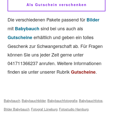
Als Gutschein verschenken
Die verschiedenen Pakete passend für
Bilder
mit
sind bei uns auch als
Babybauch
erhältlich und geben ein tolles
Gutscheine
Geschenk zur Schwangerschaft ab. Für Fragen
können Sie uns jeder Zeit gerne unter
041711366237 anrufen. Weitere Informationen
finden sie unter unserer Rubrik
.
Gutscheine
Tags:
Babybauch
Babybauchbilder
Babybauchfotografie
Babybauchfotos
,
,
,
,
Bilder Babybauch
Fotograf Lüneburg
Fotostudio Hamburg
,
,
,