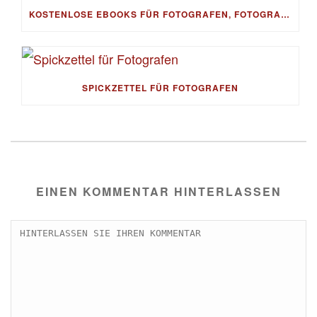
KOSTENLOSE EBOOKS FÜR FOTOGRAFEN, FOTOGRAFIE, BESSERE FOTOS & BILDBEARBEITUNG, FOTO-TIPPS & FOTO-BUSINESS – GRATIS ALS DOWNLOAD
SPICKZETTEL FÜR FOTOGRAFEN
EINEN KOMMENTAR HINTERLASSEN