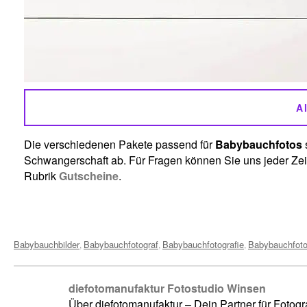
A
Die verschiedenen Pakete passend für
Babybauchfotos
Schwangerschaft ab. Für Fragen können Sie uns jeder Zeit
Rubrik
Gutscheine
.
Tags:
Babybauchbilder
Babybauchfotograf
Babybauchfotografie
Babybauchfot
,
,
,
diefotomanufaktur Fotostudio Winsen
Über diefotomanufaktur – Dein Partner für Fotog