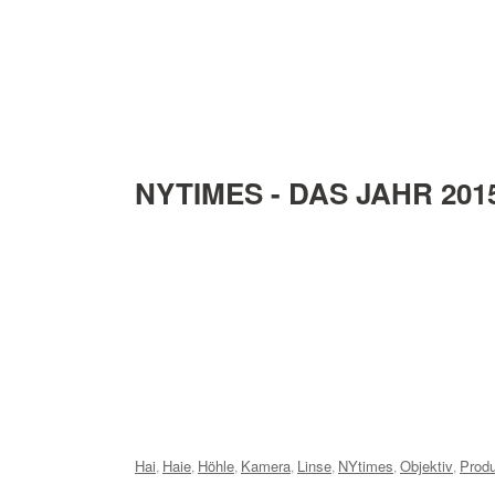
NYTIMES - DAS JAHR 201
Tags:
Hai
Haie
Höhle
Kamera
Linse
NYtimes
Objektiv
Produ
,
,
,
,
,
,
,