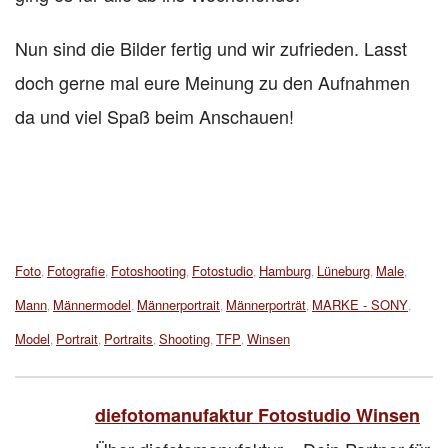
Nun sind die Bilder fertig und wir zufrieden. Lasst
doch gerne mal eure Meinung zu den Aufnahmen
da und viel Spaß beim Anschauen!
Tags:
Foto
Fotografie
Fotoshooting
Fotostudio
Hamburg
Lüneburg
Male
,
,
,
,
,
,
,
Mann
Männermodel
Männerportrait
Männerporträt
MARKE - SONY
,
,
,
,
,
Model
Portrait
Portraits
Shooting
TFP
Winsen
,
,
,
,
,
diefotomanufaktur Fotostudio Winsen