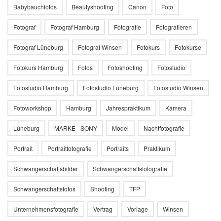
Babybauchfotos
Beautyshooting
Canon
Foto
Fotograf
Fotograf Hamburg
Fotografie
Fotografieren
Fotograf Lüneburg
Fotograf Winsen
Fotokurs
Fotokurse
Fotokurs Hamburg
Fotos
Fotoshooting
Fotostudio
Fotostudio Hamburg
Fotostudio Lüneburg
Fotostudio Winsen
Fotoworkshop
Hamburg
Jahrespraktikum
Kamera
Lüneburg
MARKE - SONY
Model
Nachtfotografie
Portrait
Portraitfotografie
Portraits
Praktikum
Schwangerschaftsbilder
Schwangerschaftsfotografie
Schwangerschaftsfotos
Shooting
TFP
Unternehmensfotografie
Vertrag
Vorlage
Winsen