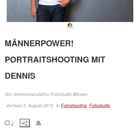
MÄNNERPOWER!
PORTRAITSHOOTING MIT
DENNIS
Von
diefotomanufaktur Fotostudio Winsen
Verfasst 3. August 2015
In
Fotoshooting
,
Fotostudio
0