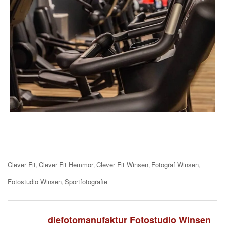
Tags:
Clever Fit
Clever Fit Hemmor
Clever Fit Winsen
Fotograf Winsen
,
,
,
,
Fotostudio Winsen
Sportfotografie
,
diefotomanufaktur Fotostudio Winsen