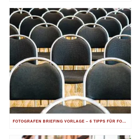
FOTOGRAFEN BRIEFING VORLAGE – 6 TIPPS FÜR FOTOSHOOTINGS & AUFTRÄGE