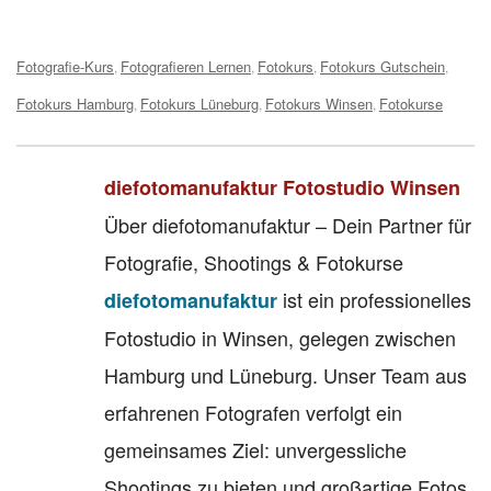
Tags:
Fotografie-Kurs
Fotografieren Lernen
Fotokurs
Fotokurs Gutschein
,
,
,
,
Fotokurs Hamburg
Fotokurs Lüneburg
Fotokurs Winsen
Fotokurse
,
,
,
diefotomanufaktur Fotostudio Winsen
Über diefotomanufaktur – Dein Partner für
Fotografie, Shootings & Fotokurse
ist ein professionelles
diefotomanufaktur
Fotostudio in Winsen, gelegen zwischen
Hamburg und Lüneburg. Unser Team aus
erfahrenen Fotografen verfolgt ein
gemeinsames Ziel: unvergessliche
Shootings zu bieten und großartige Fotos