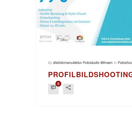
By
diefotomanufaktur Fotostudio Winsen
In
Fotoshoo
PROFILBILDSHOOTING
0