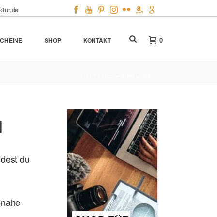
ktur.de
0
CHEINE
SHOP
KONTAKT
STARTSEITE
»
SINGLE.DE
N
ndest du
snahe