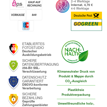
2–4 Werktage
Internat. 4,70 €
4-6 Werktage
ETABLIERTES
FOTOSTUDIO
Deutscher
Ausbildungsbetrieb
SICHERE
DATENÜBERTRAGUNG
256-Bit SSL-
Klimaneutraler Druck von
Verschlüsselung
Produkt & Mappe durch
DATENSCHUTZ
GARANTIERT
CO
-Ausgleich
2
DSGVO-konforme
Verarbeitung
Plastikfreie
SICHERE
Produktverpackung
BEZAHLUNG
Geprüfte
Umweltfreundliche holz-,
Zahlungsanbieter