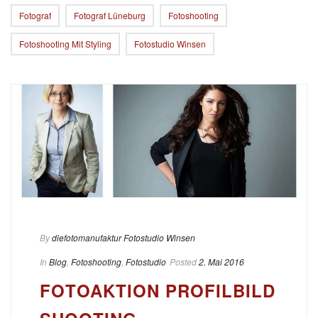
Fotograf
Fotograf Lüneburg
Fotoshooting
Fotoshooting Mit Styling
Fotostudio Winsen
By
diefotomanufaktur Fotostudio Winsen
In
Blog
,
Fotoshooting
,
Fotostudio
Posted
2. Mai 2016
FOTOAKTION PROFILBILD