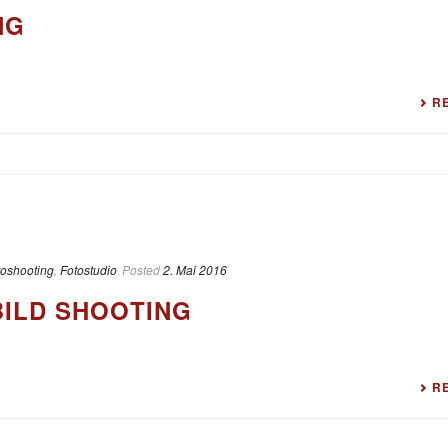
NG
R
toshooting
,
Fotostudio
Posted
2. Mai 2016
BILD SHOOTING
R