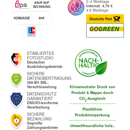
2–4 Werktage
Internat. 4,70 €
4-6 Werktage
ETABLIERTES
FOTOSTUDIO
Deutscher
Ausbildungsbetrieb
SICHERE
DATENÜBERTRAGUNG
256-Bit SSL-
Klimaneutraler Druck von
Verschlüsselung
Produkt & Mappe durch
DATENSCHUTZ
GARANTIERT
CO
-Ausgleich
2
DSGVO-konforme
Verarbeitung
Plastikfreie
SICHERE
Produktverpackung
BEZAHLUNG
Geprüfte
Umweltfreundliche holz-,
Zahlungsanbieter