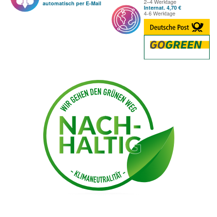
2–4 Werktage
automatisch per E-Mail
Internat. 4,70 €
4-6 Werktage