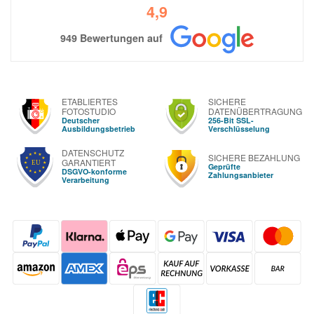
4,9
949 Bewertungen auf
ETABLIERTES
SICHERE
FOTOSTUDIO
DATENÜBERTRAGUNG
Deutscher
256-Bit SSL-
Ausbildungsbetrieb
Verschlüsselung
DATENSCHUTZ
SICHERE BEZAHLUNG
GARANTIERT
Geprüfte
DSGVO-konforme
Zahlungsanbieter
Verarbeitung