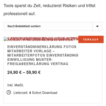
Tools sparst du Zeit, reduzierst Risiken und trittst
professionell auf.
VERKAUF
EINVERSTÄNDNISERKLÄRUNG FOTOS
5.00
MITARBEITER VORLAGE –
MITARBEITERFOTOS EINVERSTÄNDNIS
EINWILLIGUNG MUSTER-
FREIGABEERKLÄRUNG VERTRAG
Preisspanne:
24,90
€
–
59,90
€
24,90 €
Inkl. MwSt.
bis
Lieferzeit: ⬇️ Sofort-Download
59,90 €