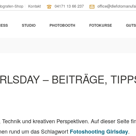
04171 13 66 237
office@diefotomanufa
tografen-Shop
Kontakt
NESS
STUDIO
PHOTOBOOTH
FOTOKURSE
GUTS
LSDAY – BEITRÄGE, TIPP
, Technik und kreativen Perspektiven. Auf dieser Seite fi
ionen rund um das Schlagwort
.
Fotoshooting Girlsday