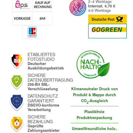
2–4 Werktage
Internat. 4,70 €
4-6 Werktage
ETABLIERTES
FOTOSTUDIO
Deutscher
Ausbildungsbetrieb
SICHERE
DATENÜBERTRAGUNG
256-Bit SSL-
Klimaneutraler Druck von
Verschlüsselung
Produkt & Mappe durch
DATENSCHUTZ
GARANTIERT
CO
-Ausgleich
2
DSGVO-konforme
Verarbeitung
Plastikfreie
SICHERE
Produktverpackung
BEZAHLUNG
Geprüfte
Umweltfreundliche holz-,
Zahlungsanbieter