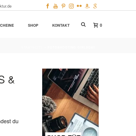
ktur.de
0
CHEINE
SHOP
KONTAKT
STARTSEITE
»
FOTOSHOOTING GIRLSDAY
S &
ndest du