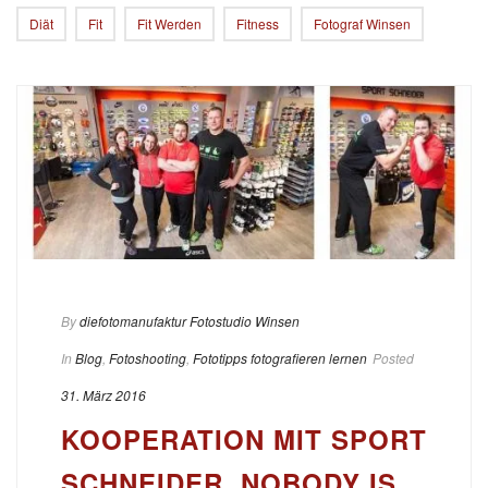
Diät
Fit
Fit Werden
Fitness
Fotograf Winsen
By
diefotomanufaktur Fotostudio Winsen
In
Blog
,
Fotoshooting
,
Fototipps fotografieren lernen
Posted
31. März 2016
KOOPERATION MIT SPORT
SCHNEIDER, NOBODY IS