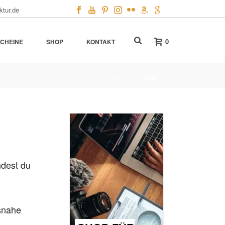
ktur.de
0
CHEINE
SHOP
KONTAKT
STARTSEITE
»
DIÄT
ndest du
snahe