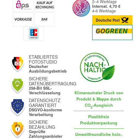
2–4 Werktage
Internat. 4,70 €
4-6 Werktage
ETABLIERTES
FOTOSTUDIO
Deutscher
Ausbildungsbetrieb
SICHERE
DATENÜBERTRAGUNG
256-Bit SSL-
Klimaneutraler Druck von
Verschlüsselung
Produkt & Mappe durch
DATENSCHUTZ
GARANTIERT
CO
-Ausgleich
2
DSGVO-konforme
Verarbeitung
Plastikfreie
SICHERE
Produktverpackung
BEZAHLUNG
Geprüfte
Umweltfreundliche holz-,
Zahlungsanbieter