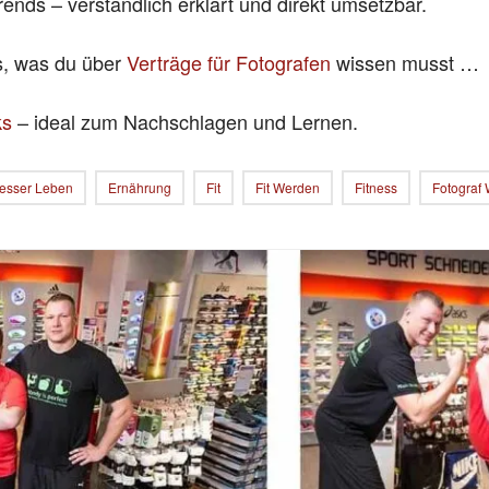
rends – verständlich erklärt und direkt umsetzbar.
es, was du über
Verträge für Fotografen
wissen musst …
ks
– ideal zum Nachschlagen und Lernen.
esser Leben
Ernährung
Fit
Fit Werden
Fitness
Fotograf