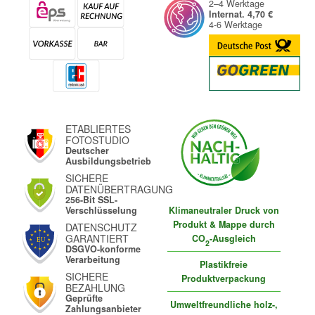
2–4 Werktage
Internat. 4,70 €
4-6 Werktage
ETABLIERTES
FOTOSTUDIO
Deutscher
Ausbildungsbetrieb
SICHERE
DATENÜBERTRAGUNG
256-Bit SSL-
Klimaneutraler Druck von
Verschlüsselung
Produkt & Mappe durch
DATENSCHUTZ
GARANTIERT
CO
-Ausgleich
2
DSGVO-konforme
Verarbeitung
Plastikfreie
SICHERE
Produktverpackung
BEZAHLUNG
Geprüfte
Umweltfreundliche holz-,
Zahlungsanbieter