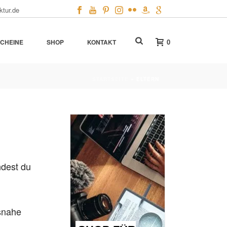
ktur.de
0
CHEINE
SHOP
KONTAKT
STARTSEITE
»
ELTERN
ndest du
snahe