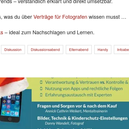
rends – verständlich erklärt und direkt umsetzbar.
es, was du über
Verträge für Fotografen
wissen musst …
ks
– ideal zum Nachschlagen und Lernen.
Diskussion
Diskussionsabend
Elternabend
Handy
Infoab