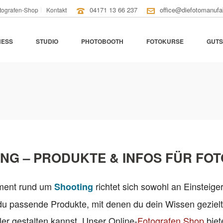
04171 13 66 237
office@diefotomanufa
tografen-Shop
Kontakt
NESS
STUDIO
PHOTOBOOTH
FOTOKURSE
GUTS
NG – PRODUKTE & INFOS FÜR FO
iment rund um
richtet sich sowohl an Einsteiger
Shooting
 du passende Produkte, mit denen du dein Wissen gezielt
ler gestalten kannst. Unser Online-
Fotografen Shop
biet