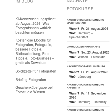
NÄCHSTE
IM BLOG
FOTOKURSE
KI-Kennzeichnungspflicht
NACHTFOTOGRAFIE HAMBURG
ab August 2026: Was
SPEICHERSTADT
Fotograf:innen wirklich
Wann?
Fr., 21. August 2026
beachten müssen
Wo?
Hamburg –
Speicherstadt
Kostenlose Ebooks für
Fotografen, Fotografie,
GRUNDLAGEN FOTOGRAFIE
bessere Fotos &
Wann?
So., 23. August 2026
Bildbearbeitung, Foto-
Wo?
Winsen – Fotostudio
Tipps & Foto-Business –
gratis als Download
NACHTFOTOGRAFIE LÜNEBURG
Spickzettel für Fotografen
Wann?
Fr., 28. August 2026
Wo?
Lüneburg
Briefing Fotografen
NACHTFOTOGRAFIE HAMBURG
Geschenkübergabe bei
HAFENCITY
Fotostudio Winsen.
Wann?
Fr., 11. September
2026
Wo?
Hamburg – Hafencity
NACHTFOTOGRAFIE HAMBURG