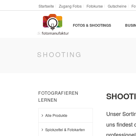
Startseite
Zugang Fotos
Fotokurse
Gutscheine
Fo
FOTOS & SHOOTINGS
BUSI
SHOOTING
FOTOGRAFIEREN
SHOOTI
LERNEN
Unser Sort
Alle Produkte
uns findest
Spickzettel & Fotokarten
professionel