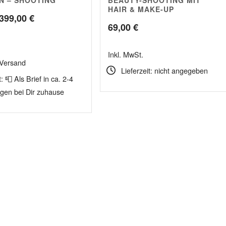
HAIR & MAKE-UP
Preisspanne:
399,00
€
69,00
€
49,00 €
bis
Inkl. MwSt.
 Versand
399,00 €
Lieferzeit: nicht angegeben
t: 📮 Als Brief in ca. 2-4
agen bei Dir zuhause