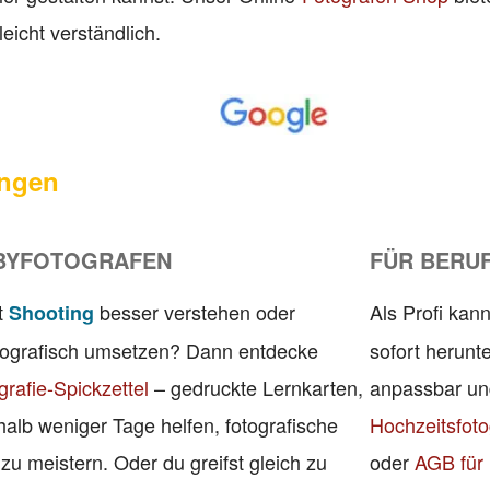
leicht verständlich.
ngen
BYFOTOGRAFEN
FÜR BERU
t
besser verstehen oder
Als Profi kann
Shooting
otografisch umsetzen? Dann entdecke
sofort herunte
grafie-Spickzettel
– gedruckte Lernkarten,
anpassbar und
rhalb weniger Tage helfen, fotografische
Hochzeitsfoto
u meistern. Oder du greifst gleich zu
oder
AGB für 