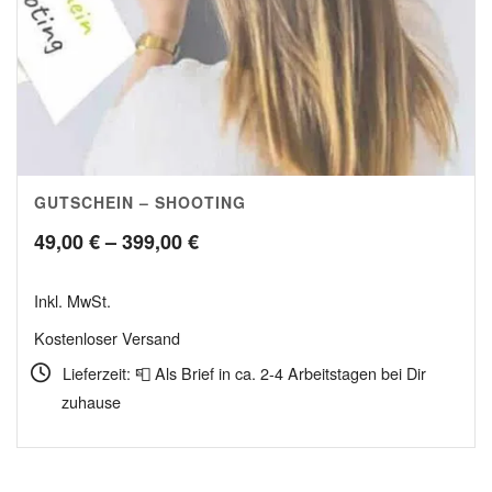
GUTSCHEIN – SHOOTING
5.00
Preisspanne:
49,00
€
–
399,00
€
49,00 €
Inkl. MwSt.
bis
Kostenloser Versand
399,00 €
Lieferzeit: 📮 Als Brief in ca. 2-4 Arbeitstagen bei Dir
zuhause