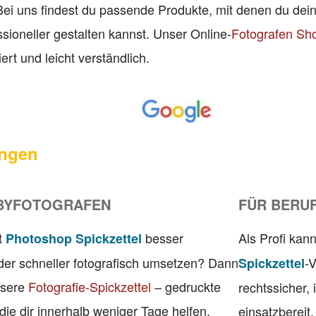
Bei uns findest du passende Produkte, mit denen du dein
ssioneller gestalten kannst. Unser Online-
Fotografen Sh
iert und leicht verständlich.
ngen
BYFOTOGRAFEN
FÜR BERU
t
besser
Als Profi kann
Photoshop Spickzettel
der schneller fotografisch umsetzen? Dann
-
Spickzettel
nsere
Fotografie-Spickzettel
– gedruckte
rechtssicher, 
die dir innerhalb weniger Tage helfen,
einsatzbereit