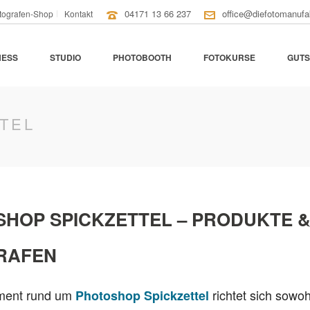
04171 13 66 237
office@diefotomanufa
tografen-Shop
Kontakt
NESS
STUDIO
PHOTOBOOTH
FOTOKURSE
GUTS
TEL
HOP SPICKZETTEL – PRODUKTE &
RAFEN
iment rund um
richtet sich sowoh
Photoshop Spickzettel