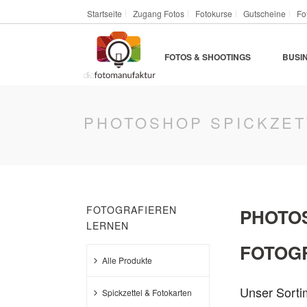
Startseite
Zugang Fotos
Fotokurse
Gutscheine
Fo
FOTOS & SHOOTINGS
BUSI
PHOTOSHOP SPICKZET
FOTOGRAFIEREN
PHOTOS
LERNEN
FOTOG
Alle Produkte
Unser Sort
Spickzettel & Fotokarten