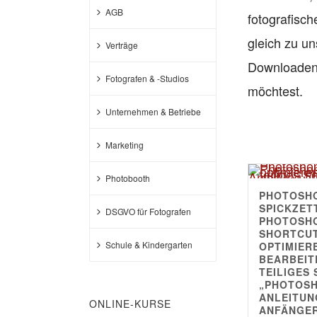
AGB
fotografisch
gleich zu u
Verträge
Downloaden 
Fotografen & -Studios
möchtest.
Unternehmen & Betriebe
Marketing
Photobooth
PHOTOSH
4.94
SPICKZET
DSGVO für Fotografen
PHOTOSH
SHORTCUT
Schule & Kindergarten
OPTIMIER
BEARBEITE
TEILIGES 
„PHOTOS
ANLEITUN
ONLINE-KURSE
ANFÄNGE