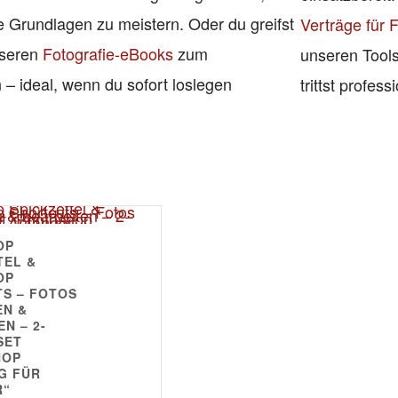
e Grundlagen zu meistern. Oder du greifst
Verträge für 
nseren
Fotografie-eBooks
zum
unseren Tools
– ideal, wenn du sofort loslegen
trittst profess
OP
TEL &
OP
S – FOTOS
EN &
N – 2-
SET
HOP
G FÜR
R“