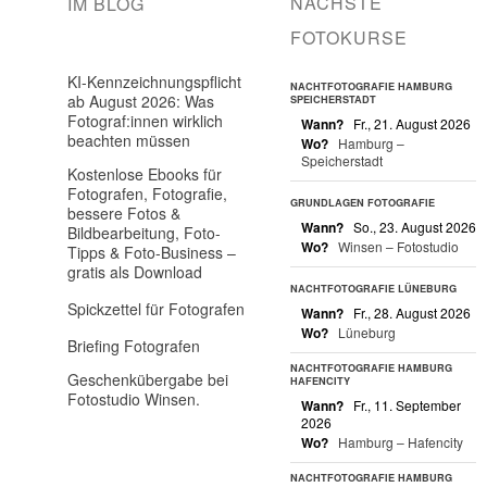
NÄCHSTE
IM BLOG
FOTOKURSE
KI-Kennzeichnungspflicht
NACHTFOTOGRAFIE HAMBURG
ab August 2026: Was
SPEICHERSTADT
Fotograf:innen wirklich
Wann?
Fr., 21. August 2026
beachten müssen
Wo?
Hamburg –
Speicherstadt
Kostenlose Ebooks für
Fotografen, Fotografie,
GRUNDLAGEN FOTOGRAFIE
bessere Fotos &
Wann?
So., 23. August 2026
Bildbearbeitung, Foto-
Wo?
Winsen – Fotostudio
Tipps & Foto-Business –
gratis als Download
NACHTFOTOGRAFIE LÜNEBURG
Spickzettel für Fotografen
Wann?
Fr., 28. August 2026
Wo?
Lüneburg
Briefing Fotografen
NACHTFOTOGRAFIE HAMBURG
Geschenkübergabe bei
HAFENCITY
Fotostudio Winsen.
Wann?
Fr., 11. September
2026
Wo?
Hamburg – Hafencity
NACHTFOTOGRAFIE HAMBURG