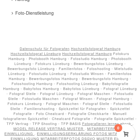
Foto-Dienstleistung
Datenschutz für Fotografen
Hochzeitsfotograf Hamburg
Hochzeitsfotograf Lüneburg
Hochzeitsfotograf Hamburg
Fotokurs
Hamburg - Photobooth Hamburg - Fotostudio Hamburg - Photobooth
Lüneburg - Fotokurs Lüneburg - Bewerbungsfotos Lüneburg -
Bewerbungsfoto Lüneburg - Familienfotos - Fotoshooting - Mietstudio
Lüneburg - Fotostudio Lüneburg - Fotostudio Winsen - Familienfotos
Hamburg - Bewerbungsfotos Hamburg - Bewerbungsfoto Hamburg -
Fotoshooting Hamburg - Fotoshooting Lüneburg - Babyfotografie
Hamburg - Babyfotos Hamburg - Babyfotos Lüneburg - Fotograf Lüneburg
- Fotograf Stelle - Fotograf Lüneburg - Fotograf Maschen - Fotostudio
Stelle - Fotostudio Maschen - Fotograf Winsen - Fotograf Hamburg -
Fotokurs Lüneburg - Fotograf Maschen - Fotograf Stelle - Fotostudio
Stelle - Familienshooting - Spickzettel für Fotografen - Spickzettel
Fotografie - Foto Cheatcard - Fotografie Checkkarte - Manuell
fotografieren Spickzettel - Cheatcard Fotografie - Fotografie Spickzettel -
TFP Vertrag - TFP Shooting - TFP BASIS
Fotografieren lernen ebook
.
0
MODEL RELEASE VERTRAG MUSTER
.
MITARBEITERFOTOS
EINWILLIGUNG
.
EINWILLIGUNGSERKLÄRUNG FOTOS MITARBEITER
.
EINWILLIGUNG MITARBEITERFOTOS DSGVO MUSTER
Einsätze