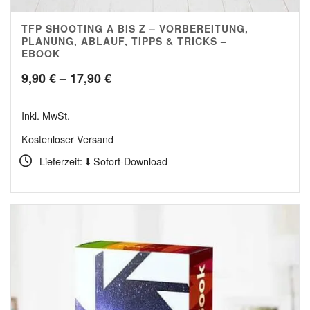
TFP SHOOTING A BIS Z – VORBEREITUNG,
PLANUNG, ABLAUF, TIPPS & TRICKS –
EBOOK
Preisspanne:
9,90
€
–
17,90
€
9,90 €
Inkl. MwSt.
bis
Kostenloser Versand
17,90 €
Lieferzeit: ⬇️ Sofort-Download