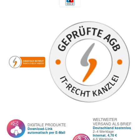
WELTWEITER
VERSAND ALS BRIEF
DIGITALE PRODUKTE
Deutschland kostenlos
Download-Link
2–4 Werktage
automatisch per E-Mail
Internat. 4,70 €
4-6 Werktage