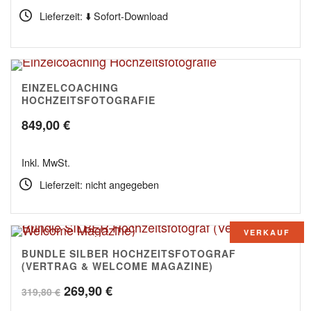
Lieferzeit: ⬇️ Sofort-Download
EINZELCOACHING
5.00
HOCHZEITSFOTOGRAFIE
849,00
€
Inkl. MwSt.
Lieferzeit: nicht angegeben
VERKAUF
BUNDLE SILBER HOCHZEITSFOTOGRAF
(VERTRAG & WELCOME MAGAZINE)
Ursprünglicher
Aktueller
269,90
€
319,80
€