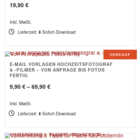
19,90
€
Inkl. MwSt.
Lieferzeit: ⬇️ Sofort-Download
VERKAUF
E-MAIL VORLAGEN HOCHZEITSFOTOGRAF
4.80
& -FILMER – VON ANFRAGE BIS FOTOS
FERTIG
Preisspanne:
9,90
€
–
69,90
€
9,90 €
Inkl. MwSt.
bis
Lieferzeit: ⬇️ Sofort-Download
69,90 €