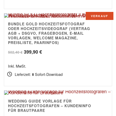
VERKAUF
BUNDLE GOLD HOCHZEITSFOTOGRAF
5.00
ODER HOCHZEITSVIDEOGRAF (VERTRAG
AGB + DSGVO, FRAGEBOGEN, E-MAIL
VORLAGEN, WELCOME MAGAZINE,
PREISLISTE, PAARINFOS)
Ursprünglicher
Aktueller
399,90
€
502,40
€
Preis
Preis
Inkl. MwSt.
war:
ist:
Lieferzeit: ⬇️ Sofort-Download
502,40 €
399,90 €.
WEDDING GUIDE VORLAGE FÜR
4.75
HOCHZEITSFOTOGRAFEN – KUNDENINFO
FÜR BRAUTPAARE