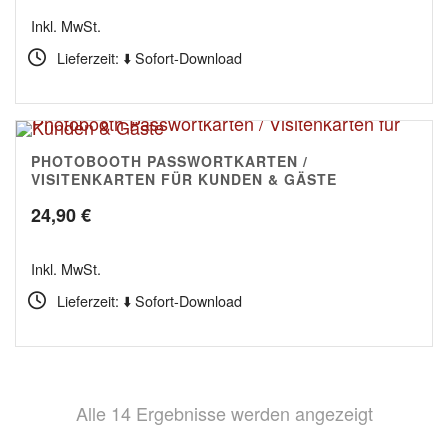
Preis
Preis
Inkl. MwSt.
war:
ist:
Lieferzeit: ⬇️ Sofort-Download
319,80 €
269,90 €.
PHOTOBOOTH PASSWORTKARTEN /
5.00
VISITENKARTEN FÜR KUNDEN & GÄSTE
24,90
€
Inkl. MwSt.
Lieferzeit: ⬇️ Sofort-Download
Nach
Alle 14 Ergebnisse werden angezeigt