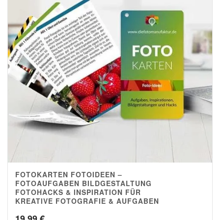
FOTOKARTEN FOTOIDEEN –
4.82
FOTOAUFGABEN BILDGESTALTUNG
FOTOHACKS & INSPIRATION FÜR
KREATIVE FOTOGRAFIE & AUFGABEN
19,99
€