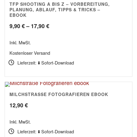
TFP SHOOTING A BIS Z – VORBEREITUNG,
PLANUNG, ABLAUF, TIPPS & TRICKS –
EBOOK
Preisspanne:
9,90
€
–
17,90
€
9,90 €
Inkl. MwSt.
bis
Kostenloser Versand
17,90 €
Lieferzeit: ⬇️ Sofort-Download
MILCHSTRASSE FOTOGRAFIEREN EBOOK
5.00
12,90
€
Inkl. MwSt.
Lieferzeit: ⬇️ Sofort-Download