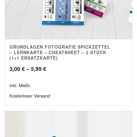
GRUNDLAGEN FOTOGRAFIE SPICKZETTEL
5.00
– LERNKARTE – CHEATSHEET – 2 STÜCK
(1+1 ERSATZKARTE)
Preisspanne:
3,00
€
–
5,99
€
3,00 €
Inkl. MwSt.
bis
Kostenloser Versand
5,99 €