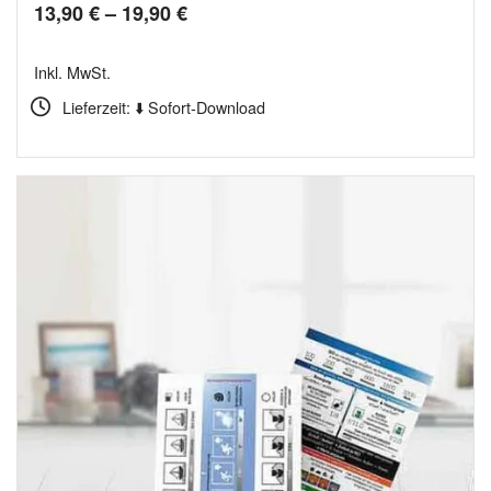
Preisspanne:
13,90
€
–
19,90
€
13,90 €
Inkl. MwSt.
bis
Lieferzeit: ⬇️ Sofort-Download
19,90 €