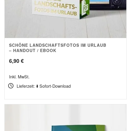
SCHÖNE LANDSCHAFTSFOTOS IM URLAUB
5.00
– HANDOUT / EBOOK
6,90
€
Inkl. MwSt.
Lieferzeit: ⬇️ Sofort-Download