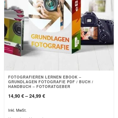
FOTOGRAFIEREN LERNEN EBOOK –
4.96
GRUNDLAGEN FOTOGRAFIE PDF / BUCH /
HANDBUCH – FOTORATGEBER
Preisspanne:
14,90
€
–
24,99
€
14,90 €
Inkl. MwSt.
bis