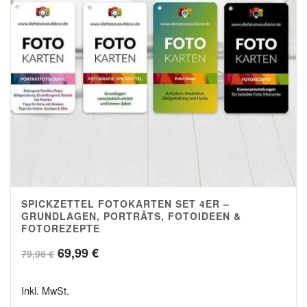
SPICKZETTEL FOTOKARTEN SET 4ER –
4.98
GRUNDLAGEN, PORTRÄTS, FOTOIDEEN &
FOTOREZEPTE
Ursprünglicher
Aktueller
69,99
€
79,96
€
Preis
Preis
Inkl. MwSt.
war:
ist: