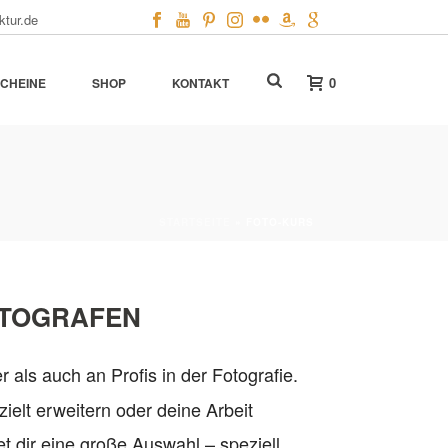
ktur.de
0
CHEINE
SHOP
KONTAKT
STARTSEITE
»
FOTO-KURS
OTOGRAFEN
r als auch an Profis in der Fotografie.
ielt erweitern oder deine Arbeit
et dir eine große Auswahl – speziell