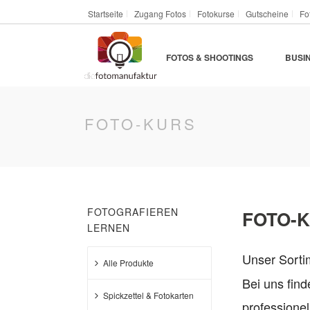
Startseite
Zugang Fotos
Fotokurse
Gutscheine
Fo
FOTOS & SHOOTINGS
BUSI
FOTO-KURS
FOTOGRAFIEREN
FOTO-K
LERNEN
Unser Sort
Alle Produkte
Bei uns find
Spickzettel & Fotokarten
professionel