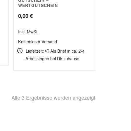
5.00
WERTGUTSCHEIN
ne:
0,00
€
Inkl. MwSt.
Kostenloser Versand
Lieferzeit: 📮 Als Brief in ca. 2-4
Arbeitstagen bei Dir zuhause
Nach
Alle 3 Ergebnisse werden angezeigt
Beliebtheit
sortiert