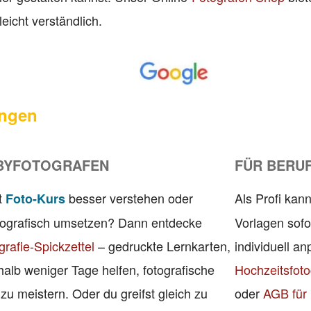
leicht verständlich.
ngen
BYFOTOGRAFEN
FÜR BERU
t
besser verstehen oder
Als Profi kann
Foto-Kurs
otografisch umsetzen? Dann entdecke
Vorlagen sofo
grafie-Spickzettel
– gedruckte Lernkarten,
individuell a
rhalb weniger Tage helfen, fotografische
Hochzeitsfoto
u meistern. Oder du greifst gleich zu
oder
AGB für 