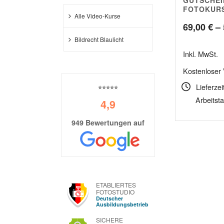
4.89
FOTOKUR
Alle Video-Kurse
69,00
€
–
Bildrecht Blaulicht
Inkl. MwSt.
Kostenloser
Lieferzei
⭐⭐⭐⭐⭐
Arbeitst
4,9
949 Bewertungen auf
ETABLIERTES
FOTOSTUDIO
Deutscher
Ausbildungsbetrieb
SICHERE