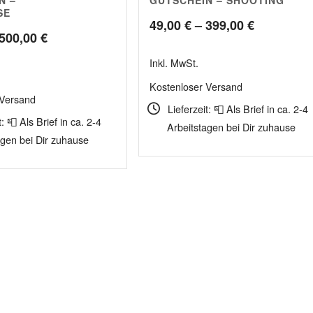
5.00
SE
Preisspan
49,00
€
–
399,00
€
Preisspanne:
500,00
€
49,00 €
69,00 €
Inkl. MwSt.
bis
bis
Kostenloser Versand
399,00 €
 Versand
500,00 €
Lieferzeit: 📮 Als Brief in ca. 2-4
t: 📮 Als Brief in ca. 2-4
Arbeitstagen bei Dir zuhause
agen bei Dir zuhause