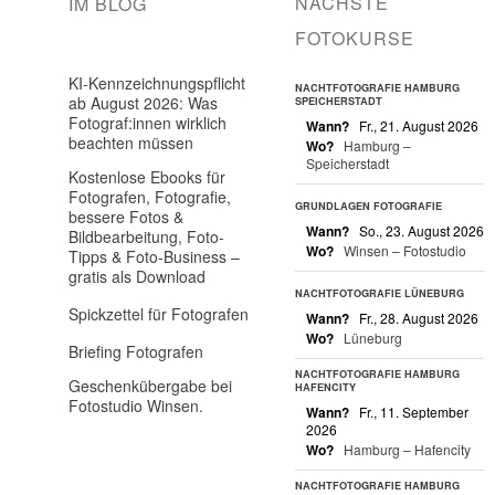
NÄCHSTE
IM BLOG
FOTOKURSE
KI-Kennzeichnungspflicht
NACHTFOTOGRAFIE HAMBURG
ab August 2026: Was
SPEICHERSTADT
Fotograf:innen wirklich
Wann?
Fr., 21. August 2026
beachten müssen
Wo?
Hamburg –
Speicherstadt
Kostenlose Ebooks für
Fotografen, Fotografie,
GRUNDLAGEN FOTOGRAFIE
bessere Fotos &
Wann?
So., 23. August 2026
Bildbearbeitung, Foto-
Wo?
Winsen – Fotostudio
Tipps & Foto-Business –
gratis als Download
NACHTFOTOGRAFIE LÜNEBURG
Spickzettel für Fotografen
Wann?
Fr., 28. August 2026
Wo?
Lüneburg
Briefing Fotografen
NACHTFOTOGRAFIE HAMBURG
Geschenkübergabe bei
HAFENCITY
Fotostudio Winsen.
Wann?
Fr., 11. September
2026
Wo?
Hamburg – Hafencity
NACHTFOTOGRAFIE HAMBURG