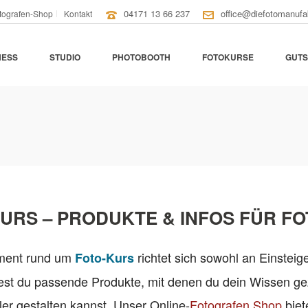
04171 13 66 237
office@diefotomanufa
tografen-Shop
Kontakt
NESS
STUDIO
PHOTOBOOTH
FOTOKURSE
GUTS
URS – PRODUKTE & INFOS FÜR F
iment rund um
richtet sich sowohl an Einsteige
Foto-Kurs
est du passende Produkte, mit denen du dein Wissen gez
ler gestalten kannst. Unser Online-
Fotografen Shop
biet