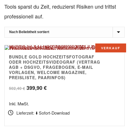
Tools sparst du Zeit, reduzierst Risiken und trittst
professionell auf.
VERKAUF
BUNDLE GOLD HOCHZEITSFOTOGRAF
5.00
ODER HOCHZEITSVIDEOGRAF (VERTRAG
AGB + DSGVO, FRAGEBOGEN, E-MAIL
VORLAGEN, WELCOME MAGAZINE,
PREISLISTE, PAARINFOS)
Ursprünglicher
Aktueller
399,90
€
502,40
€
Preis
Preis
Inkl. MwSt.
war:
ist:
Lieferzeit: ⬇️ Sofort-Download
502,40 €
399,90 €.