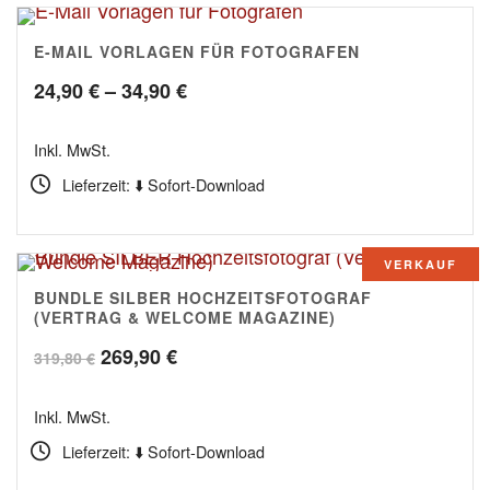
E-MAIL VORLAGEN FÜR FOTOGRAFEN
Preisspanne:
24,90
€
–
34,90
€
24,90 €
Inkl. MwSt.
bis
Lieferzeit: ⬇️ Sofort-Download
34,90 €
VERKAUF
BUNDLE SILBER HOCHZEITSFOTOGRAF
(VERTRAG & WELCOME MAGAZINE)
Ursprünglicher
Aktueller
269,90
€
319,80
€
Preis
Preis
Inkl. MwSt.
war:
ist:
Lieferzeit: ⬇️ Sofort-Download
319,80 €
269,90 €.