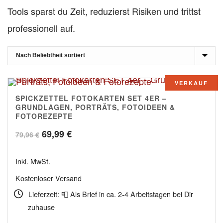
Tools sparst du Zeit, reduzierst Risiken und trittst
professionell auf.
VERKAUF
SPICKZETTEL FOTOKARTEN SET 4ER –
4.98
GRUNDLAGEN, PORTRÄTS, FOTOIDEEN &
FOTOREZEPTE
Ursprünglicher
Aktueller
69,99
€
79,96
€
Preis
Preis
Inkl. MwSt.
war:
ist:
Kostenloser Versand
79,96 €
69,99 €.
Lieferzeit: 📮 Als Brief in ca. 2-4 Arbeitstagen bei Dir
zuhause