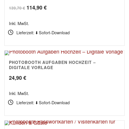
Ursprünglicher
Aktueller
114,90
€
139,70
€
Preis
Preis
Inkl. MwSt.
war:
ist:
Lieferzeit: ⬇️ Sofort-Download
139,70 €
114,90 €.
PHOTOBOOTH AUFGABEN HOCHZEIT –
4.50
DIGITALE VORLAGE
24,90
€
Inkl. MwSt.
Lieferzeit: ⬇️ Sofort-Download