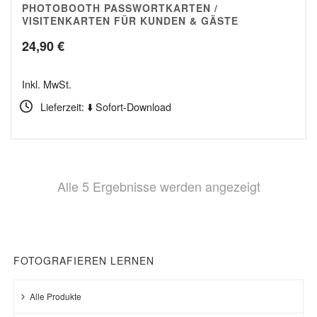
PHOTOBOOTH PASSWORTKARTEN /
5.00
VISITENKARTEN FÜR KUNDEN & GÄSTE
24,90
€
Inkl. MwSt.
Lieferzeit: ⬇️ Sofort-Download
Nach
Alle 5 Ergebnisse werden angezeigt
Beliebthei
sortiert
FOTOGRAFIEREN LERNEN
Alle Produkte