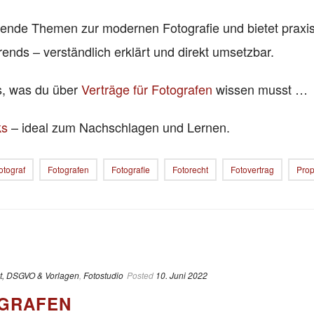
nende Themen zur modernen Fotografie und bietet praxi
rends – verständlich erklärt und direkt umsetzbar.
es, was du über
Verträge für Fotografen
wissen musst …
ks
– ideal zum Nachschlagen und Lernen.
otograf
Fotografen
Fotografie
Fotorecht
Fotovertrag
Prop
t, DSGVO & Vorlagen
,
Fotostudio
Posted
10. Juni 2022
OGRAFEN