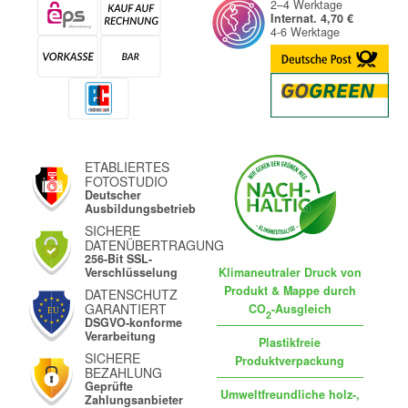
2–4 Werktage
Internat. 4,70 €
4-6 Werktage
ETABLIERTES
FOTOSTUDIO
Deutscher
Ausbildungsbetrieb
SICHERE
DATENÜBERTRAGUNG
256-Bit SSL-
Klimaneutraler Druck von
Verschlüsselung
Produkt & Mappe durch
DATENSCHUTZ
GARANTIERT
CO
-Ausgleich
2
DSGVO-konforme
Verarbeitung
Plastikfreie
SICHERE
Produktverpackung
BEZAHLUNG
Geprüfte
Umweltfreundliche holz-,
Zahlungsanbieter