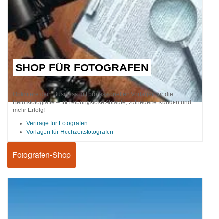
SHOP FÜR FOTOGRAFEN
Optimiere dein Business mit professionellen Vorlagen für die
Berufsfotografie – für reibungslose Abläufe, zufriedene Kunden und
mehr Erfolg!
Verträge für Fotografen
Vorlagen für Hochzeitsfotografen
Fotografen-Shop