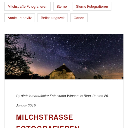
Milchstraße Fotografieren
Sterne
Sterne Fotografieren
Annie Leibovitz
Belichtungszeit
Canon
By
diefotomanufaktur Fotostudio Winsen
In
Blog
Posted
20.
Januar 2019
MILCHSTRASSE F