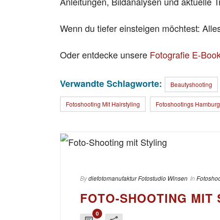
Anleitungen, Bildanalysen und aktuelle T
Wenn du tiefer einsteigen möchtest: All
Oder entdecke unsere
Fotografie E-Boo
Verwandte Schlagworte:
Beautyshooting
Fotoshooting Mit Hairstyling
Fotoshootings Hamburg
By
diefotomanufaktur Fotostudio Winsen
In
Fotoshoo
FOTO-SHOOTING MIT 
0