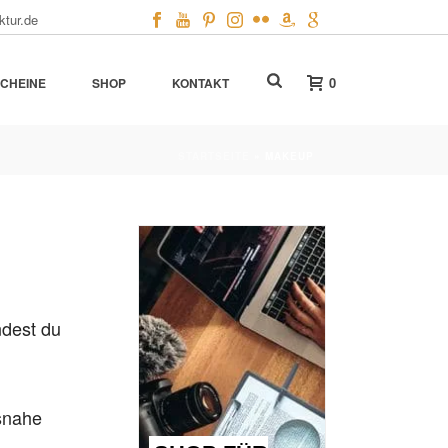
ktur.de
0
CHEINE
SHOP
KONTAKT
STARTSEITE
»
MAKEUP
ndest du
snahe