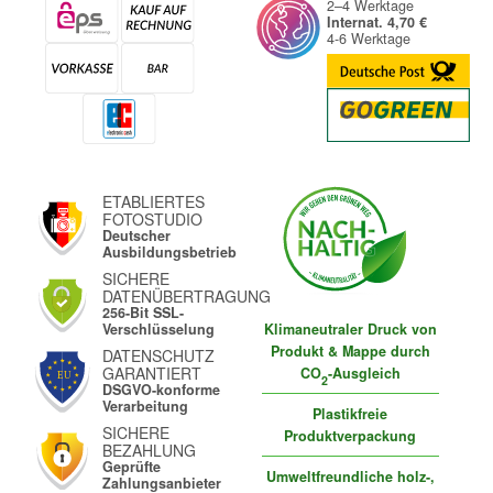
2–4 Werktage
Internat. 4,70 €
4-6 Werktage
ETABLIERTES
FOTOSTUDIO
Deutscher
Ausbildungsbetrieb
SICHERE
DATENÜBERTRAGUNG
256-Bit SSL-
Klimaneutraler Druck von
Verschlüsselung
Produkt & Mappe durch
DATENSCHUTZ
GARANTIERT
CO
-Ausgleich
2
DSGVO-konforme
Verarbeitung
Plastikfreie
SICHERE
Produktverpackung
BEZAHLUNG
Geprüfte
Umweltfreundliche holz-,
Zahlungsanbieter