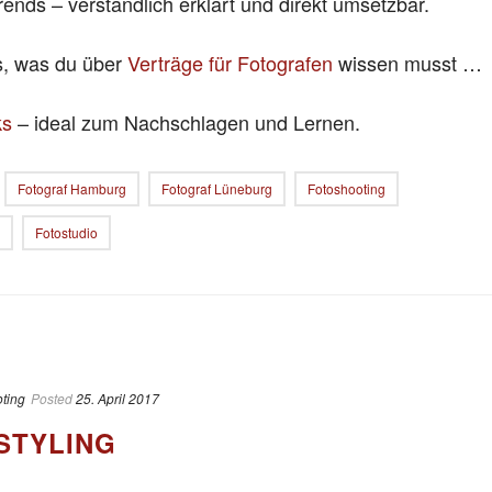
rends – verständlich erklärt und direkt umsetzbar.
es, was du über
Verträge für Fotografen
wissen musst …
ks
– ideal zum Nachschlagen und Lernen.
Fotograf Hamburg
Fotograf Lüneburg
Fotoshooting
Fotostudio
ting
Posted
25. April 2017
STYLING