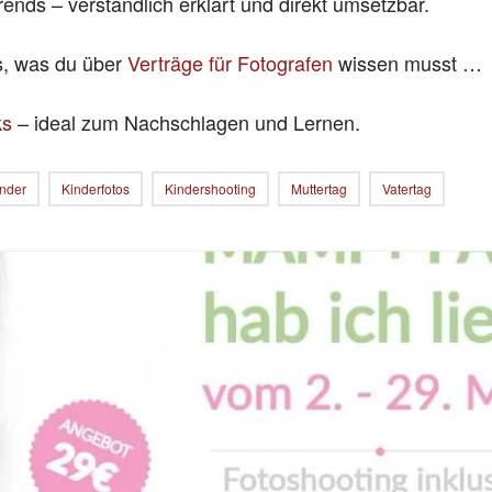
rends – verständlich erklärt und direkt umsetzbar.
es, was du über
Verträge für Fotografen
wissen musst …
ks
– ideal zum Nachschlagen und Lernen.
nder
Kinderfotos
Kindershooting
Muttertag
Vatertag