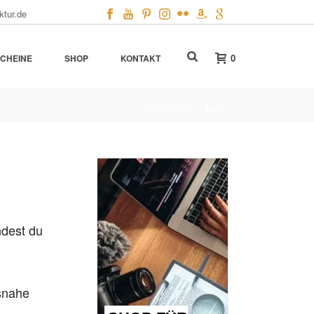
ktur.de
0
CHEINE
SHOP
KONTAKT
STARTSEITE
»
MAI
ndest du
snahe