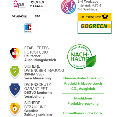
2–4 Werktage
Internat. 4,70 €
4-6 Werktage
ETABLIERTES
FOTOSTUDIO
Deutscher
Ausbildungsbetrieb
SICHERE
DATENÜBERTRAGUNG
256-Bit SSL-
Klimaneutraler Druck von
Verschlüsselung
Produkt & Mappe durch
DATENSCHUTZ
GARANTIERT
CO
-Ausgleich
2
DSGVO-konforme
Verarbeitung
Plastikfreie
SICHERE
Produktverpackung
BEZAHLUNG
Geprüfte
Umweltfreundliche holz-,
Zahlungsanbieter