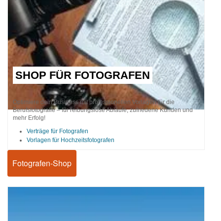
SHOP FÜR FOTOGRAFEN
Optimiere dein Business mit professionellen Vorlagen für die
Berufsfotografie – für reibungslose Abläufe, zufriedene Kunden und
mehr Erfolg!
Verträge für Fotografen
Vorlagen für Hochzeitsfotografen
Fotografen-Shop