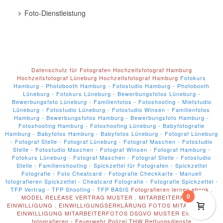
Foto-Dienstleistung
Datenschutz für Fotografen
Hochzeitsfotograf Hamburg
Hochzeitsfotograf Lüneburg
Hochzeitsfotograf Hamburg
Fotokurs
Hamburg - Photobooth Hamburg - Fotostudio Hamburg - Photobooth
Lüneburg - Fotokurs Lüneburg - Bewerbungsfotos Lüneburg -
Bewerbungsfoto Lüneburg - Familienfotos - Fotoshooting - Mietstudio
Lüneburg - Fotostudio Lüneburg - Fotostudio Winsen - Familienfotos
Hamburg - Bewerbungsfotos Hamburg - Bewerbungsfoto Hamburg -
Fotoshooting Hamburg - Fotoshooting Lüneburg - Babyfotografie
Hamburg - Babyfotos Hamburg - Babyfotos Lüneburg - Fotograf Lüneburg
- Fotograf Stelle - Fotograf Lüneburg - Fotograf Maschen - Fotostudio
Stelle - Fotostudio Maschen - Fotograf Winsen - Fotograf Hamburg -
Fotokurs Lüneburg - Fotograf Maschen - Fotograf Stelle - Fotostudio
Stelle - Familienshooting - Spickzettel für Fotografen - Spickzettel
Fotografie - Foto Cheatcard - Fotografie Checkkarte - Manuell
fotografieren Spickzettel - Cheatcard Fotografie - Fotografie Spickzettel -
TFP Vertrag - TFP Shooting - TFP BASIS
Fotografieren lernen ebook
.
0
MODEL RELEASE VERTRAG MUSTER
.
MITARBEITERFOTOS
EINWILLIGUNG
.
EINWILLIGUNGSERKLÄRUNG FOTOS MITARBEITER
.
EINWILLIGUNG MITARBEITERFOTOS DSGVO MUSTER
Einsätze
fotografieren - Feuerwehr Polizei THW Rettungsdienste