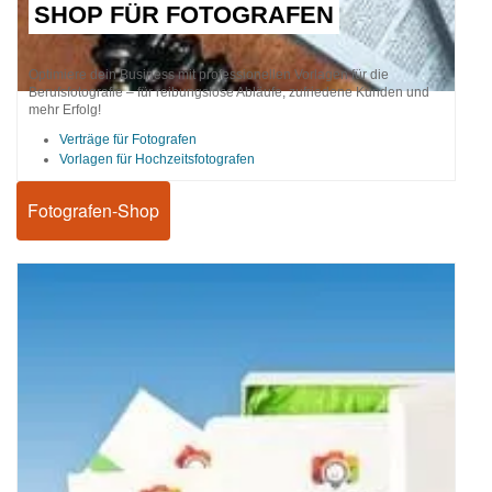
SHOP FÜR FOTOGRAFEN
Optimiere dein Business mit professionellen Vorlagen für die
Berufsfotografie – für reibungslose Abläufe, zufriedene Kunden und
mehr Erfolg!
Verträge für Fotografen
Vorlagen für Hochzeitsfotografen
Fotografen-Shop