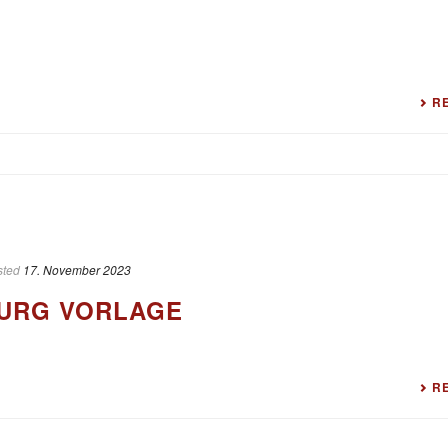
R
sted
17. November 2023
URG VORLAGE
R