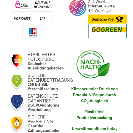
2–4 Werktage
Internat. 4,70 €
4-6 Werktage
ETABLIERTES
FOTOSTUDIO
Deutscher
Ausbildungsbetrieb
SICHERE
DATENÜBERTRAGUNG
256-Bit SSL-
Klimaneutraler Druck von
Verschlüsselung
Produkt & Mappe durch
DATENSCHUTZ
GARANTIERT
CO
-Ausgleich
2
DSGVO-konforme
Verarbeitung
Plastikfreie
SICHERE
Produktverpackung
BEZAHLUNG
Geprüfte
Umweltfreundliche holz-,
Zahlungsanbieter