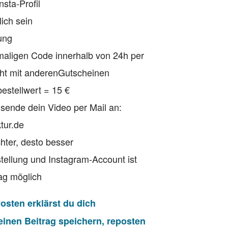
nsta-Profil
lich sein
ung
nmaligen Code innerhalb von 24h per
ht mit anderen
Gutscheinen
estellwert = 15 €
 sende
dein Video per Mail an:
tur.de
hter,
desto besser
stellung und Instagram-Account ist
ag möglich
sten erklärst du dich
einen Beitrag speichern, reposten