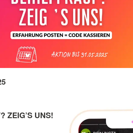
25
? ZEIG’S UNS!