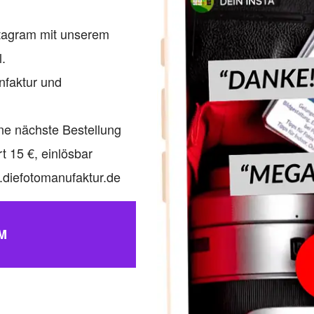
tagram mit
unserem
l.
nfaktur
und
ine
nächste Bestellung
t 15 €, einlösbar
.diefotomanufaktur.de
M