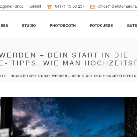
04171 13 66 237
office@diefotomanufa
tografen-Shop
Kontakt
NESS
STUDIO
PHOTOBOOTH
FOTOKURSE
GUTS
ERDEN – DEIN START IN DIE
E- TIPPS, WIE MAN HOCHZEIT
ITE
»
HOCHZEITSFOTOGRAF WERDEN – DEIN START IN DIE HOCHZEITSFOTO