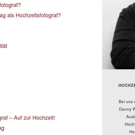
fotograf?
g als Hochzeitsfotograf?
tät
HOCHZ
Bei uns 
Danny W
graf – Auf zur Hochzeit!
Ausb
Hochz
ng
Hoc