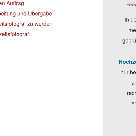
en Auftrag
www
beitung und Übergabe
In d
itsfotograf zu werden
me
eitsfotograf
geprü
Hochze
nur be
a
rec
e