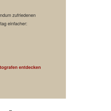
rundum zufriedenen
tag einfacher:
otografen entdecken